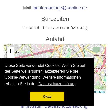
Mail
theatercourage@t-online.de
Bürozeiten
11:30 Uhr bis 17:30 Uhr (Mo.-Fr.)
Anfahrt
+
−
Diese Seite verwendet Cookies. Wenn Sie auf
der Seite weitersurfen, akzeptieren Sie die
Cookie-Verwendung. Weitere Informationen
erhalten Sie in der
Datenschutzerklärung
Leaflet
|
©
OpenStreetMap
Rechtliche Hinweise
Okay
Impressum
Datenschutzerklärung