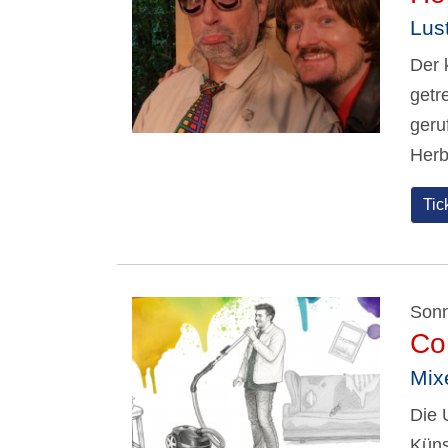
Lus
Der 
getr
geru
Herb
Tic
Sonn
Co
Mix
Die 
Küns