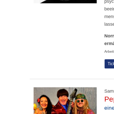
psyc
beei
mens
lass
Norm
ermä
Arbei
Tic
Sams
Pe
ein