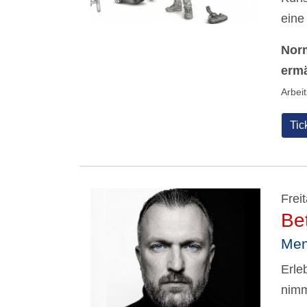
eine
Norm
ermä
Arbei
Tic
Frei
Be
Men
Erle
nimm