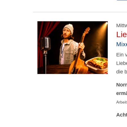
Mitt
Li
Mix
Ein 
Lieb
die 
Norm
ermä
Arbei
Ach