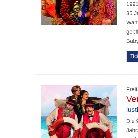
1991
35 J
Wann
gepf
Baby
Tic
Frei
Ve
lust
Die 
Jahr