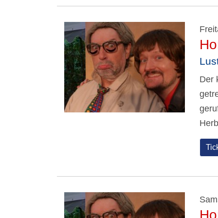
Frei
Ho
Lus
Der 
getr
geru
Herb
Tic
Sams
Ho