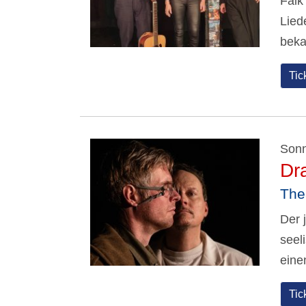
Falk
Lied
beka
Tic
Sonn
Dr
The
Der 
seel
eine
Tic