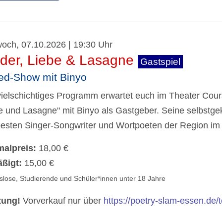
woch, 07.10.2026 | 19:30 Uhr
eder, Liebe & Lasagne
Gastspiel
ed-Show mit Binyo
vielschichtiges Programm erwartet euch im Theater Cou
e und Lasagne" mit Binyo als Gastgeber. Seine selbstge
besten Singer-Songwriter und Wortpoeten der Region im 
alpreis:
18,00 €
ßigt:
15,00 €
tslose, Studierende und Schüler*innen unter 18 Jahre
tung!
Vorverkauf nur über
https://poetry-slam-essen.de/