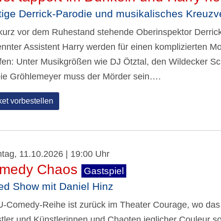
tige Derrick-Parodie und musikalisches Kreuzv
kurz vor dem Ruhestand stehende Oberinspektor Derrick 
ennter Assistent Harry werden für einen komplizierten Mo
fen: Unter Musikgrößen wie DJ Ötztal, den Wildecker 
ie Gröhlemeyer muss der Mörder sein….
ket vorbestellen
tag, 11.10.2026 | 19:00 Uhr
medy Chaos
Gastspiel
ed Show mit Daniel Hinz
U-Comedy-Reihe ist zurück im Theater Courage, wo das
tler und Künstlerinnen und Chaoten jeglicher Couleur s