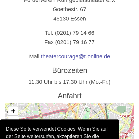
Förderverein Ruhrgebietstheater e.V.
Goethestr. 67
45130 Essen
Tel. (0201) 79 14 66
Fax (0201) 79 16 77
Mail
theatercourage@t-online.de
Bürozeiten
11:30 Uhr bis 17:30 Uhr (Mo.-Fr.)
Anfahrt
+
−
Diese Seite verwendet Cookies. Wenn Sie auf
der Seite weitersurfen, akzeptieren Sie die