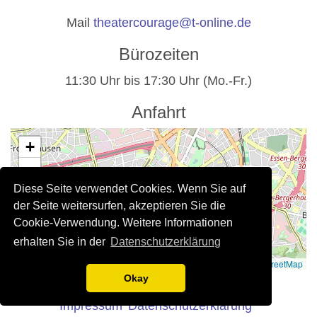
Mail
theatercourage@t-online.de
Bürozeiten
11:30 Uhr bis 17:30 Uhr (Mo.-Fr.)
Anfahrt
+
−
Diese Seite verwendet Cookies. Wenn Sie auf
der Seite weitersurfen, akzeptieren Sie die
Cookie-Verwendung. Weitere Informationen
erhalten Sie in der
Datenschutzerklärung
Leaflet
|
©
OpenStreetMap
Rechtliche Hinweise
Okay
Impressum
Datenschutzerklärung