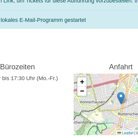
n Link, um Tickets für diese Aufführung vorzubestellen:
t
r lokales E-Mail-Programm gestartet
Bürozeiten
Anfahrt
 bis 17:30 Uhr (Mo.-Fr.)
+
−
Leaflet
|