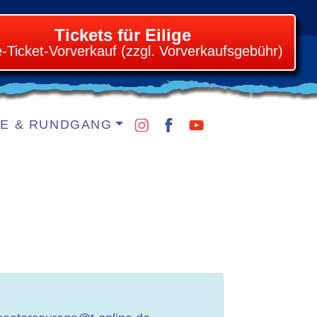
Tickets für Eilige
e-Ticket-Vorverkauf (zzgl. Vorverkaufsgebühr)
IE & RUNDGANG