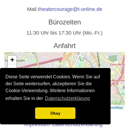
Mail
theatercourage@t-online.de
Bürozeiten
11:30 Uhr bis 17:30 Uhr (Mo.-Fr.)
Anfahrt
+
−
Diese Seite verwendet Cookies. Wenn Sie auf
der Seite weitersurfen, akzeptieren Sie die
Cookie-Verwendung. Weitere Informationen
erhalten Sie in der
Datenschutzerklärung
Leaflet
|
©
OpenStreetMap
Rechtliche Hinweise
Okay
Impressum
Datenschutzerklärung