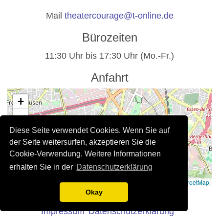
Mail
theatercourage@t-online.de
Bürozeiten
11:30 Uhr bis 17:30 Uhr (Mo.-Fr.)
Anfahrt
+
−
Diese Seite verwendet Cookies. Wenn Sie auf
der Seite weitersurfen, akzeptieren Sie die
Cookie-Verwendung. Weitere Informationen
erhalten Sie in der
Datenschutzerklärung
Leaflet
|
©
OpenStreetMap
Rechtliche Hinweise
Okay
Impressum
Datenschutzerklärung