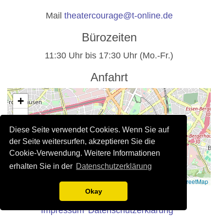
Mail
theatercourage@t-online.de
Bürozeiten
11:30 Uhr bis 17:30 Uhr (Mo.-Fr.)
Anfahrt
+
−
Diese Seite verwendet Cookies. Wenn Sie auf
der Seite weitersurfen, akzeptieren Sie die
Cookie-Verwendung. Weitere Informationen
erhalten Sie in der
Datenschutzerklärung
Leaflet
|
©
OpenStreetMap
Rechtliche Hinweise
Okay
Impressum
Datenschutzerklärung