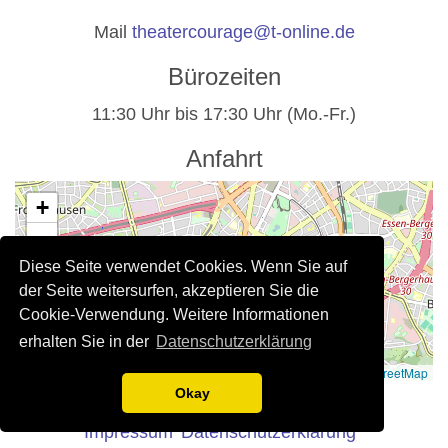
Mail
theatercourage@t-online.de
Bürozeiten
11:30 Uhr bis 17:30 Uhr (Mo.-Fr.)
Anfahrt
+
−
Diese Seite verwendet Cookies. Wenn Sie auf
der Seite weitersurfen, akzeptieren Sie die
Cookie-Verwendung. Weitere Informationen
erhalten Sie in der
Datenschutzerklärung
Leaflet
|
©
OpenStreetMap
Rechtliche Hinweise
Okay
Impressum
Datenschutzerklärung