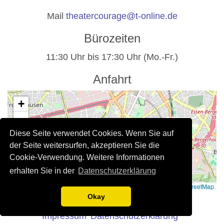
Mail
theatercourage@t-online.de
Bürozeiten
11:30 Uhr bis 17:30 Uhr (Mo.-Fr.)
Anfahrt
+
−
Diese Seite verwendet Cookies. Wenn Sie auf
der Seite weitersurfen, akzeptieren Sie die
Cookie-Verwendung. Weitere Informationen
erhalten Sie in der
Datenschutzerklärung
Leaflet
|
©
OpenStreetMap
Rechtliche Hinweise
Okay
Impressum
Datenschutzerklärung