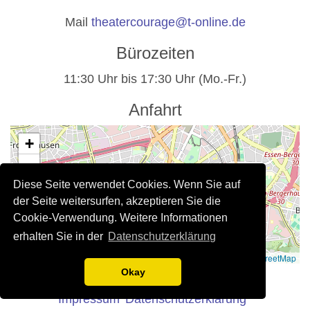
Mail
theatercourage@t-online.de
Bürozeiten
11:30 Uhr bis 17:30 Uhr (Mo.-Fr.)
Anfahrt
+
−
Diese Seite verwendet Cookies. Wenn Sie auf
der Seite weitersurfen, akzeptieren Sie die
Cookie-Verwendung. Weitere Informationen
erhalten Sie in der
Datenschutzerklärung
Leaflet
|
©
OpenStreetMap
Rechtliche Hinweise
Okay
Impressum
Datenschutzerklärung