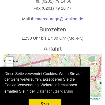
Tel. (0201) 79 14 66
Fax (0201) 79 16 77
Mail
theatercourage@t-online.de
Bürozeiten
11:30 Uhr bis 17:30 Uhr (Mo.-Fr.)
Anfahrt
+
−
Diese Seite verwendet Cookies. Wenn Sie auf
der Seite weitersurfen, akzeptieren Sie die
Cookie-Verwendung. Weitere Informationen
erhalten Sie in der
Datenschutzerklärung
Leaflet
|
©
OpenStreetMap
Rechtliche Hinweise
Okay