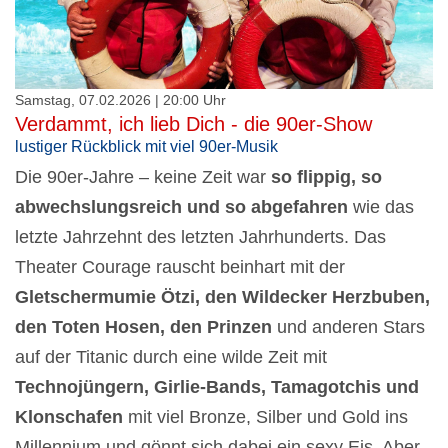
Samstag, 07.02.2026 | 20:00 Uhr
Verdammt, ich lieb Dich - die 90er-Show
lustiger Rückblick mit viel 90er-Musik
Die 90er-Jahre – keine Zeit war
so
flippig, so
abwechslungsreich und so abgefahren
wie das
letzte Jahrzehnt des letzten Jahrhunderts. Das
Theater Courage rauscht beinhart mit der
Gletschermumie Ötzi, den Wildecker Herzbuben,
den Toten Hosen, den Prinzen
und anderen Stars
auf der Titanic durch eine wilde Zeit mit
Technojüngern, Girlie-Bands, Tamagotchis und
Klonschafen
mit viel Bronze, Silber und Gold ins
Millennium und gönnt sich dabei ein sexy Eis. Aber