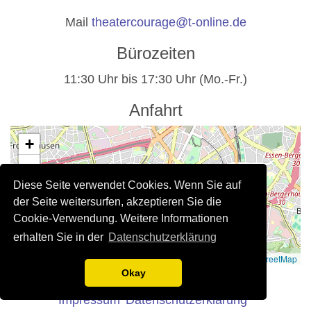
Mail
theatercourage@t-online.de
Bürozeiten
11:30 Uhr bis 17:30 Uhr (Mo.-Fr.)
Anfahrt
+
−
Diese Seite verwendet Cookies. Wenn Sie auf
der Seite weitersurfen, akzeptieren Sie die
Cookie-Verwendung. Weitere Informationen
erhalten Sie in der
Datenschutzerklärung
Leaflet
|
©
OpenStreetMap
Rechtliche Hinweise
Okay
Impressum
Datenschutzerklärung