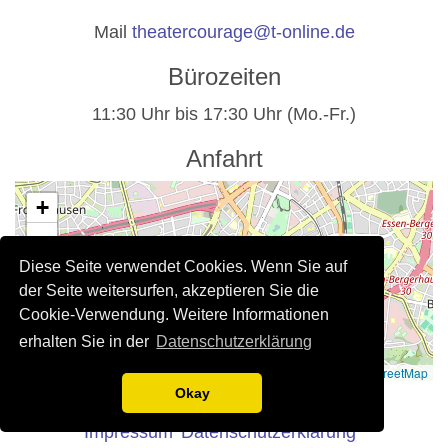
Mail
theatercourage@t-online.de
Bürozeiten
11:30 Uhr bis 17:30 Uhr (Mo.-Fr.)
Anfahrt
+
−
Diese Seite verwendet Cookies. Wenn Sie auf
der Seite weitersurfen, akzeptieren Sie die
Cookie-Verwendung. Weitere Informationen
erhalten Sie in der
Datenschutzerklärung
Leaflet
|
©
OpenStreetMap
Rechtliche Hinweise
Okay
Impressum
Datenschutzerklärung