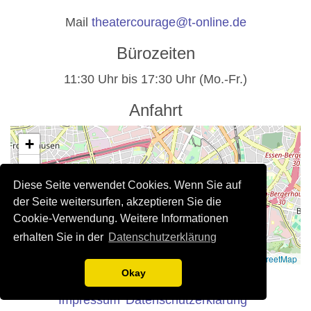
Mail
theatercourage@t-online.de
Bürozeiten
11:30 Uhr bis 17:30 Uhr (Mo.-Fr.)
Anfahrt
+
−
Diese Seite verwendet Cookies. Wenn Sie auf
der Seite weitersurfen, akzeptieren Sie die
Cookie-Verwendung. Weitere Informationen
erhalten Sie in der
Datenschutzerklärung
Leaflet
|
©
OpenStreetMap
Rechtliche Hinweise
Okay
Impressum
Datenschutzerklärung