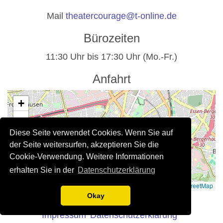
Mail
theatercourage@t-online.de
Bürozeiten
11:30 Uhr bis 17:30 Uhr (Mo.-Fr.)
Anfahrt
+
−
Diese Seite verwendet Cookies. Wenn Sie auf
der Seite weitersurfen, akzeptieren Sie die
Cookie-Verwendung. Weitere Informationen
erhalten Sie in der
Datenschutzerklärung
Leaflet
|
©
OpenStreetMap
Rechtliche Hinweise
Okay
Impressum
Datenschutzerklärung