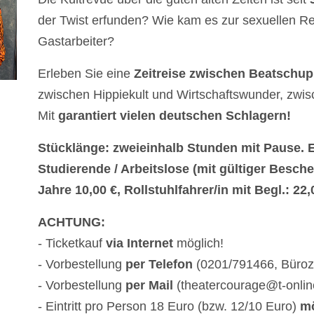
der Twist erfunden? Wie kam es zur sexuellen R
Gastarbeiter?
Erleben Sie eine
Zeitreise zwischen Beatschup
zwischen Hippiekult und Wirtschaftswunder, zwi
Mit
garantiert vielen deutschen Schlagern!
Stücklänge: zweieinhalb Stunden mit Pause. Ein
Studierende / Arbeitslose (mit gültiger Besch
Jahre 10,00 €, Rollstuhlfahrer/in mit Begl.: 22,
ACHTUNG:
- Ticketkauf
via Internet
möglich!
- Vorbestellung
per Telefon
(0201/791466, Büroze
- Vorbestellung
per Mail
(theatercourage@t-onlin
- Eintritt pro Person 18 Euro (bzw. 12/10 Euro)
mö