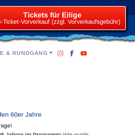
Tickets für Eilige
e-Ticket-Vorverkauf (zzgl. Vorverkaufsgebühr)
IE & RUNDGANG
lden 60er Jahre
rage!
35 Jahren im Programm
! Wie wurde