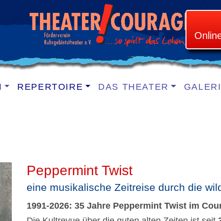
Onlin
N
REPERTOIRE
DAS THEATER
GALER
Peppermint Twist
eine musikalische Zeitreise durch die wi
1991-2026: 35 Jahre Peppermint Twist im Cou
Die Kultrevue über die guten alten Zeiten ist seit