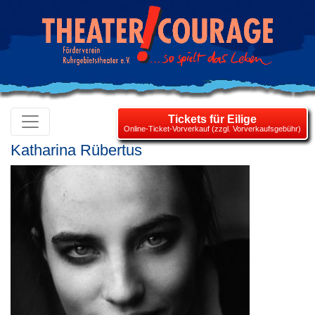
Tickets für Eilige
Online-Ticket-Vorverkauf (zzgl. Vorverkaufsgebühr)
Ka­tha­ri­na Rüber­tus